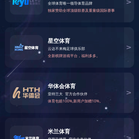
LINKS
{dede:flink titlelen='80' row='24' type='text'}
{/dede:flink}
[field:link/]
TAGS
在线咨询
关于我们
产品与服务
企业实力
0769-22891678